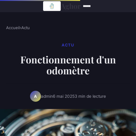
Aghor
Accueil
›
Actu
ACTU
Fonctionnement d'un
odomètre
admin
6 mai 2025
3 min de lecture
A