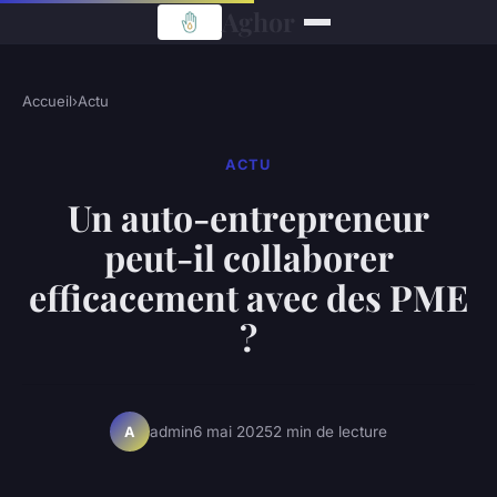
Aghor
Accueil
›
Actu
ACTU
Un auto-entrepreneur
peut-il collaborer
efficacement avec des PME
?
admin
6 mai 2025
2 min de lecture
A