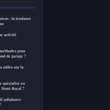
iens : la tendance
ine
e activité
s méthodes pour
fond de garage ?
s utiles sur la
 spécialisé en
u Mont-Royal ?
l collaborer
?