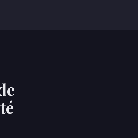
 de
té