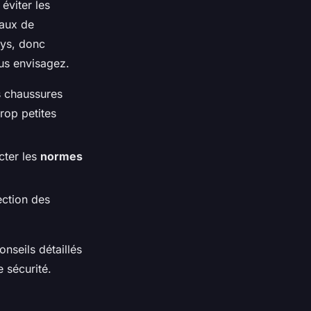
éviter les
eaux de
ays, donc
us envisagez.
s chaussures
rop petites
cter les
normes
ection des
nseils détaillés
 sécurité.