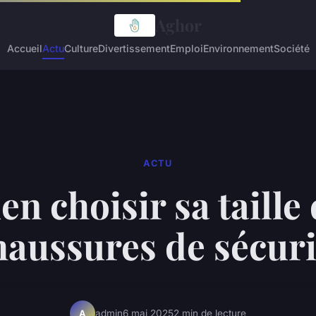
Aghor
Accueil
Actu
Culture
Divertissement
Emploi
Environnement
Société
ACTU
en choisir sa taille
haussures de sécuri
admin
6 mai 2025
2 min de lecture
A