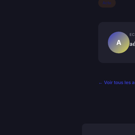
Actu
EC
A
a
← Voir tous les a