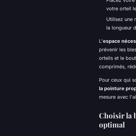
Placez votre 
votre orteil l
Utilisez une 
la longueur d
L'
espace nécess
prévenir les ble
orteils et le bo
comprimés, rédui
Pour ceux qui so
la pointure pro
mesure avec l'a
Choisir la 
optimal