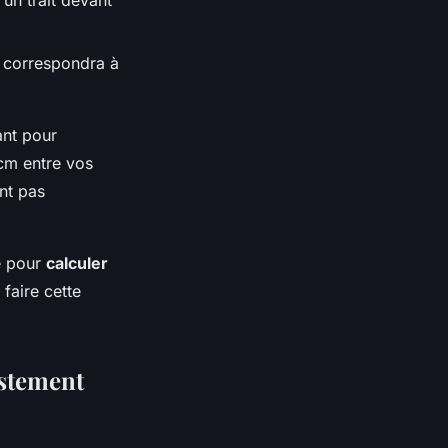
 un trait devant
ui correspondra à
ant pour
 cm entre vos
ent pas
de pour
calculer
 faire cette
ustement