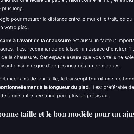
pied sur une feuille de papier, talon contre le mur, et tracez
e plus long.
règle pour mesurer la distance entre le mur et le trait, ce q
e votre pied.
aire à l'avant de la chaussure
est aussi un facteur import
ssures. Il est recommandé de laisser un espace d'environ 1
ut de la chaussure. Cet espace assure que vos orteils ne soi
sant ainsi le risque d'ongles incarnés ou de cloques.
nt incertains de leur taille, le transcript fournit une métho
portionnellement à la longueur du pied
. Il est préférable de
ide d'une autre personne pour plus de précision.
bonne taille et le bon modèle pour un aj