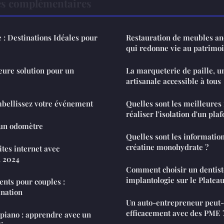
es complémentaires
 : Destinations Idéales pour
Restauration de meubles anc
qui redonne vie au patrimo
leure solution pour un
La marqueterie de paille, un
artisanale accessible à tous
mbellissez votre événement
Quelles sont les meilleure
réaliser l'isolation d'un pla
'un odomètre
Quelles sont les information
créatine monohydrate ?
ites internet avec
n 2024
Comment choisir un dentiste
implantologie sur le Platea
nts pour couples :
ination
Un auto-entrepreneur peut-i
efficacement avec des PME 
 piano : apprendre avec un