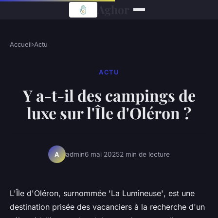
Aghor
Accueil
›
Actu
ACTU
Y a-t-il des campings de
luxe sur l'Île d'Oléron ?
admin
6 mai 2025
2 min de lecture
A
L'Île d'Oléron, surnommée
'La Lumineuse'
, est une
destination prisée des vacanciers à la recherche d'un