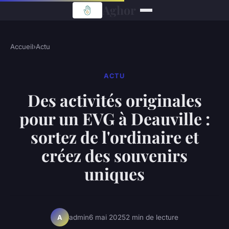
Aghor
Accueil
›
Actu
ACTU
Des activités originales
pour un EVG à Deauville :
sortez de l'ordinaire et
créez des souvenirs
uniques
admin
6 mai 2025
2 min de lecture
A